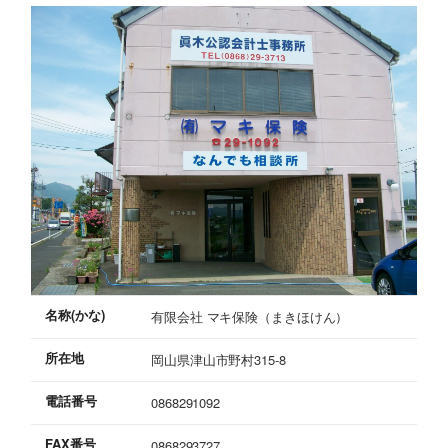
名称(かな)
有限会社 マキ保険（まきほけん）
所在地
岡山県津山市野村315-8
電話番号
0868291092
FAX番号
0868293727