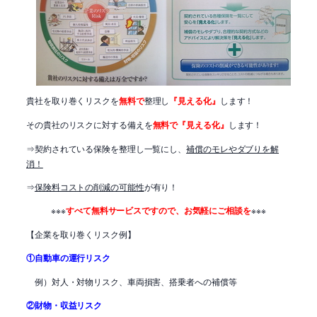
貴社を取り巻くリスクを
無料で
整理し
『見える化』
します！
その貴社のリスクに対する備えを
無料で
『見える化』
します！
⇒契約されている保険を整理し一覧にし、
補償のモレやダブりを解
消！
⇒
保険料コストの削減の可能性
が有り！
※※※
すべて無料サービスですので、お気軽にご相談を
※※※
【企業を取り巻くリスク例】
①自動車の運行リスク
例）対人・対物リスク、車両損害、搭乗者への補償等
②財物・収益リスク