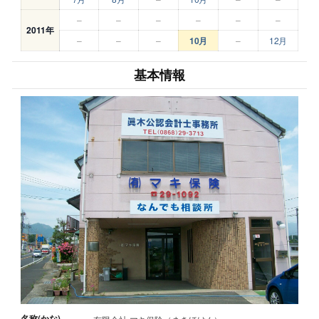
–
–
–
–
–
–
2011年
–
–
–
10月
–
12月
基本情報
名称(かな)