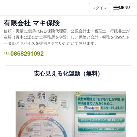
内
ログイン
MENU
容
を
有限会社 マキ保険
ス
信頼・実績に定評のある保険代理店。公認会計士・税理士・行政書士が
キ
在籍（眞木公認会計士事務所を併設）し、保険と会計・税務を含めたト
ッ
ータルアドバイスを提供させていただいております。
プ
0868291092
TEL
安心見える化運動（無料）