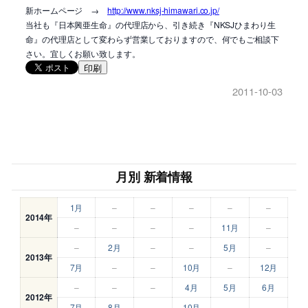
新ホームページ →
http://www.nksj-himawari.co.jp/
当社も『日本興亜生命』の代理店から、引き続き『NKSJひまわり生
命』の代理店として変わらず営業しておりますので、何でもご相談下
さい。宜しくお願い致します。
印刷
2011-10-03
月別 新着情報
1月
–
–
–
–
–
2014年
–
–
–
–
11月
–
–
2月
–
–
5月
–
2013年
7月
–
–
10月
–
12月
–
–
–
4月
5月
6月
2012年
7月
8月
–
10月
–
–