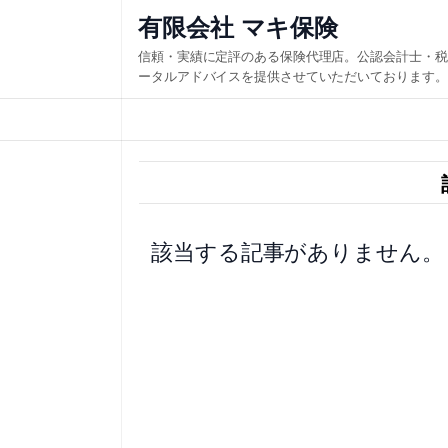
内
有限会社 マキ保険
容
信頼・実績に定評のある保険代理店。公認会計士・税
を
ータルアドバイスを提供させていただいております。
ス
キ
ッ
プ
該当する記事がありません。