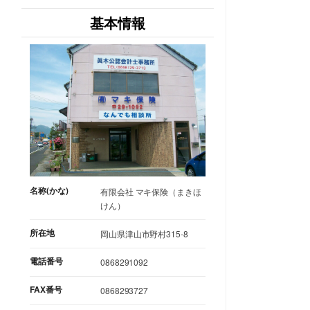
基本情報
名称(かな)
有限会社 マキ保険（まきほ
けん）
所在地
岡山県津山市野村315-8
電話番号
0868291092
FAX番号
0868293727