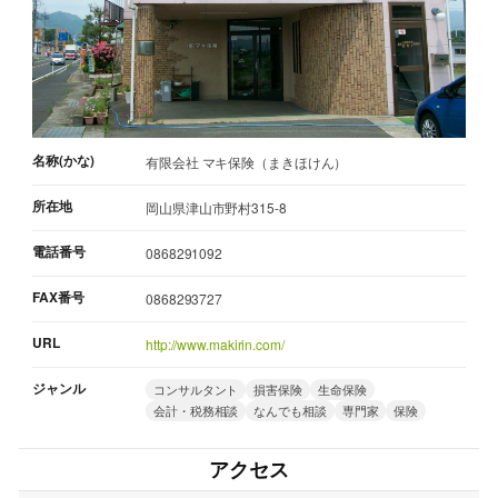
名称(かな)
有限会社 マキ保険（まきほけん）
所在地
岡山県津山市野村315-8
電話番号
0868291092
FAX番号
0868293727
URL
http://www.makirin.com/
ジャンル
コンサルタント
損害保険
生命保険
会計・税務相談
なんでも相談
専門家
保険
アクセス