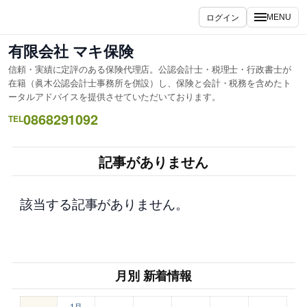
内
ログイン
MENU
容
を
有限会社 マキ保険
ス
信頼・実績に定評のある保険代理店。公認会計士・税理士・行政書士が
キ
在籍（眞木公認会計士事務所を併設）し、保険と会計・税務を含めたト
ッ
ータルアドバイスを提供させていただいております。
プ
0868291092
TEL
記事がありません
該当する記事がありません。
月別 新着情報
1月
–
–
–
–
–