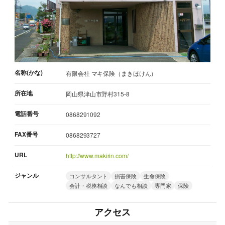
名称(かな)
有限会社 マキ保険（まきほけん）
所在地
岡山県津山市野村315-8
電話番号
0868291092
FAX番号
0868293727
URL
http://www.makirin.com/
ジャンル
コンサルタント
損害保険
生命保険
会計・税務相談
なんでも相談
専門家
保険
アクセス