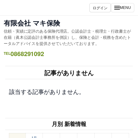
内
ログイン
MENU
容
を
有限会社 マキ保険
ス
信頼・実績に定評のある保険代理店。公認会計士・税理士・行政書士が
キ
在籍（眞木公認会計士事務所を併設）し、保険と会計・税務を含めたト
ッ
ータルアドバイスを提供させていただいております。
プ
0868291092
TEL
記事がありません
該当する記事がありません。
月別 新着情報
1月
–
–
–
–
–