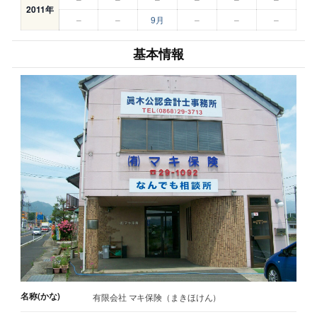
2011年
–
–
9月
–
–
–
基本情報
名称(かな)
有限会社 マキ保険（まきほけん）