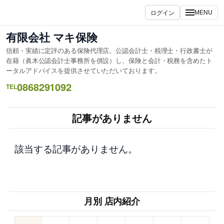
内
ログイン
MENU
容
を
有限会社 マキ保険
ス
信頼・実績に定評のある保険代理店。公認会計士・税理士・行政書士が
キ
在籍（眞木公認会計士事務所を併設）し、保険と会計・税務を含めたト
ッ
ータルアドバイスを提供させていただいております。
プ
0868291092
TEL
記事がありません
該当する記事がありません。
月別 店内紹介
–
–
–
–
–
–