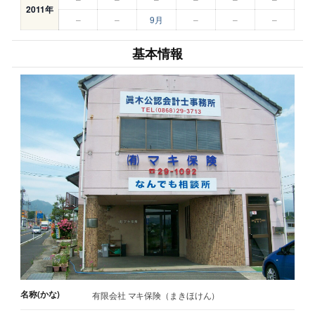
2011年
–
–
9月
–
–
–
基本情報
名称(かな)
有限会社 マキ保険（まきほけん）