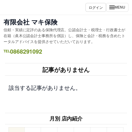
内
ログイン
MENU
容
を
有限会社 マキ保険
ス
信頼・実績に定評のある保険代理店。公認会計士・税理士・行政書士が
キ
在籍（眞木公認会計士事務所を併設）し、保険と会計・税務を含めたト
ッ
ータルアドバイスを提供させていただいております。
プ
0868291092
TEL
記事がありません
該当する記事がありません。
月別 店内紹介
–
–
–
–
–
–