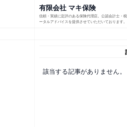
内
有限会社 マキ保険
容
信頼・実績に定評のある保険代理店。公認会計士・税
を
ータルアドバイスを提供させていただいております。
ス
キ
ッ
プ
該当する記事がありません。