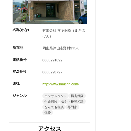
名称(かな)
有限会社 マキ保険（まきほ
けん）
所在地
岡山県津山市野村315-8
電話番号
0868291092
FAX番号
0868293727
URL
http://www.makirin.com/
ジャンル
コンサルタント
損害保険
生命保険
会計・税務相談
なんでも相談
専門家
保険
アクセス