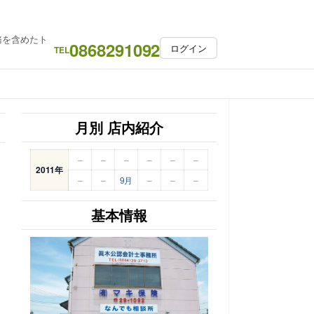
務を含めたト
0868291092
ログイン
TEL
月別 店内紹介
–
–
–
–
–
–
2011年
–
–
9月
–
–
–
基本情報