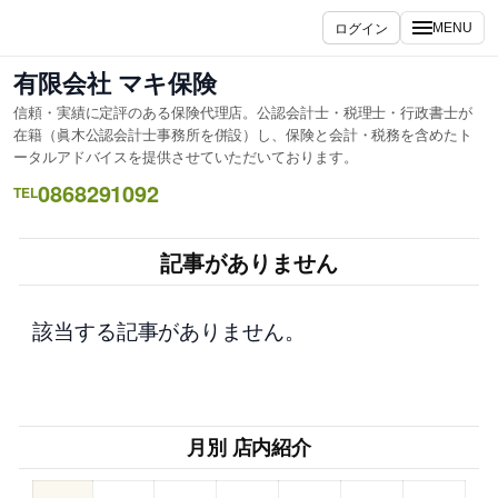
内
ログイン
MENU
容
を
有限会社 マキ保険
ス
信頼・実績に定評のある保険代理店。公認会計士・税理士・行政書士が
キ
在籍（眞木公認会計士事務所を併設）し、保険と会計・税務を含めたト
ッ
ータルアドバイスを提供させていただいております。
プ
0868291092
TEL
記事がありません
該当する記事がありません。
月別 店内紹介
–
–
–
–
–
–