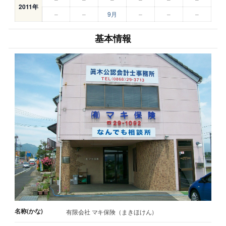
2011年
–
–
9月
–
–
–
基本情報
名称(かな)
有限会社 マキ保険（まきほけん）