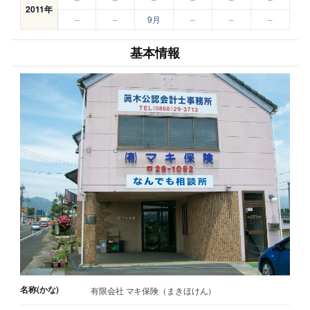
2011年
–
–
9月
–
–
–
基本情報
名称(かな)
有限会社 マキ保険（まきほけん）