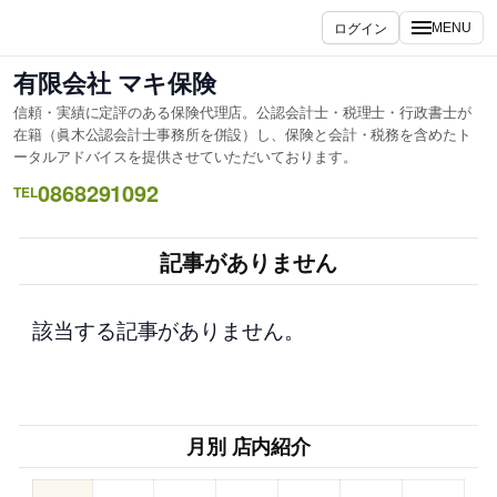
内
ログイン
MENU
容
を
有限会社 マキ保険
ス
信頼・実績に定評のある保険代理店。公認会計士・税理士・行政書士が
キ
在籍（眞木公認会計士事務所を併設）し、保険と会計・税務を含めたト
ッ
ータルアドバイスを提供させていただいております。
プ
0868291092
TEL
記事がありません
該当する記事がありません。
月別 店内紹介
–
–
–
–
–
–