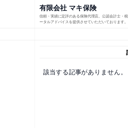
内
有限会社 マキ保険
容
信頼・実績に定評のある保険代理店。公認会計士・税
を
ータルアドバイスを提供させていただいております。
ス
キ
ッ
プ
該当する記事がありません。