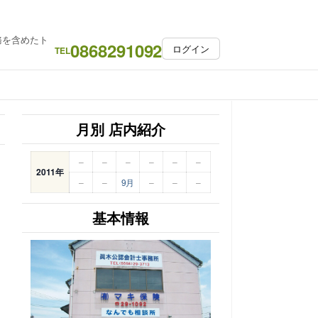
務を含めたト
0868291092
ログイン
TEL
月別 店内紹介
–
–
–
–
–
–
2011年
–
–
9月
–
–
–
基本情報