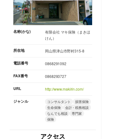
名称(かな)
有限会社 マキ保険（まきほ
けん）
所在地
岡山県津山市野村315-8
電話番号
0868291092
FAX番号
0868293727
URL
http://www.makirin.com/
ジャンル
コンサルタント
損害保険
生命保険
会計・税務相談
なんでも相談
専門家
保険
アクセス