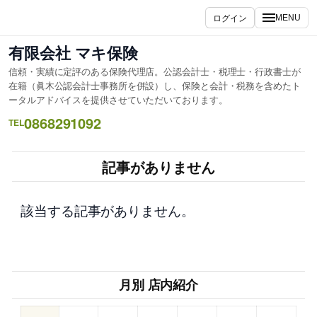
内
ログイン
MENU
容
を
有限会社 マキ保険
ス
信頼・実績に定評のある保険代理店。公認会計士・税理士・行政書士が
キ
在籍（眞木公認会計士事務所を併設）し、保険と会計・税務を含めたト
ッ
ータルアドバイスを提供させていただいております。
プ
0868291092
TEL
記事がありません
該当する記事がありません。
月別 店内紹介
–
–
–
–
–
–