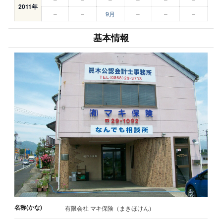
2011年
–
–
9月
–
–
–
基本情報
名称(かな)
有限会社 マキ保険（まきほけん）