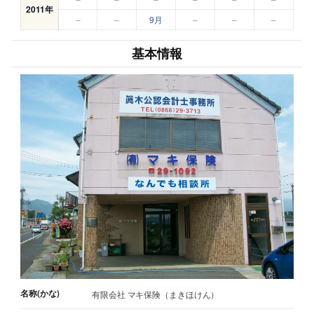
2011年
–
–
9月
–
–
–
基本情報
名称(かな)
有限会社 マキ保険（まきほけん）