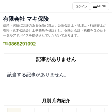
内
ログイン
MENU
容
を
有限会社 マキ保険
ス
信頼・実績に定評のある保険代理店。公認会計士・税理士・行政書士が
キ
在籍（眞木公認会計士事務所を併設）し、保険と会計・税務を含めたト
ッ
ータルアドバイスを提供させていただいております。
プ
0868291092
TEL
記事がありません
該当する記事がありません。
月別 店内紹介
–
–
–
–
–
–