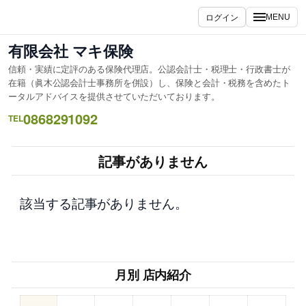
内
ログイン
MENU
容
を
有限会社 マキ保険
ス
信頼・実績に定評のある保険代理店。公認会計士・税理士・行政書士が
キ
在籍（眞木公認会計士事務所を併設）し、保険と会計・税務を含めたト
ッ
ータルアドバイスを提供させていただいております。
プ
0868291092
TEL
記事がありません
該当する記事がありません。
月別 店内紹介
–
–
–
–
–
–