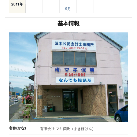
2011年
–
–
9月
–
–
–
基本情報
名称(かな)
有限会社 マキ保険（まきほけん）