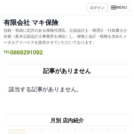
内
ログイン
MENU
容
を
有限会社 マキ保険
ス
信頼・実績に定評のある保険代理店。公認会計士・税理士・行政書士が
キ
在籍（眞木公認会計士事務所を併設）し、保険と会計・税務を含めたト
ッ
ータルアドバイスを提供させていただいております。
プ
0868291092
TEL
記事がありません
該当する記事がありません。
月別 店内紹介
–
–
–
–
–
–