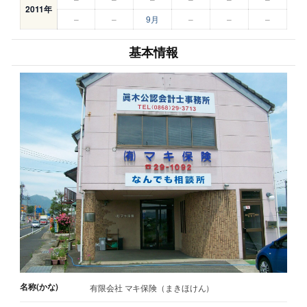
2011年
–
–
9月
–
–
–
基本情報
名称(かな)
有限会社 マキ保険（まきほけん）