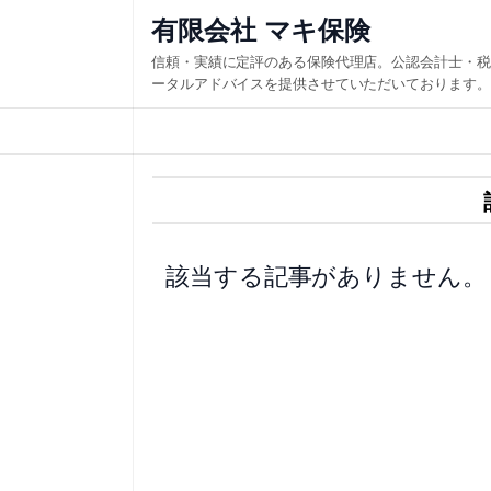
内
有限会社 マキ保険
容
信頼・実績に定評のある保険代理店。公認会計士・税
を
ータルアドバイスを提供させていただいております。
ス
キ
ッ
プ
該当する記事がありません。