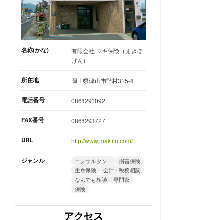
名称(かな)
有限会社 マキ保険（まきほ
けん）
所在地
岡山県津山市野村315-8
電話番号
0868291092
FAX番号
0868293727
URL
http://www.makirin.com/
ジャンル
コンサルタント
損害保険
生命保険
会計・税務相談
なんでも相談
専門家
保険
アクセス