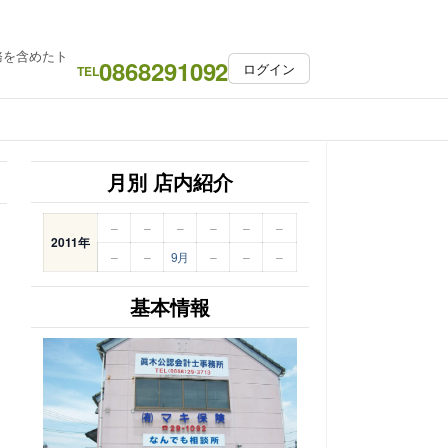
務を含めたト
0868291092
ログイン
TEL
月別 店内紹介
–
–
–
–
–
–
2011年
–
–
9月
–
–
–
基本情報