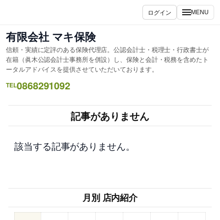
内
ログイン
MENU
容
を
有限会社 マキ保険
ス
信頼・実績に定評のある保険代理店。公認会計士・税理士・行政書士が
キ
在籍（眞木公認会計士事務所を併設）し、保険と会計・税務を含めたト
ッ
ータルアドバイスを提供させていただいております。
プ
0868291092
TEL
記事がありません
該当する記事がありません。
月別 店内紹介
–
–
–
–
–
–