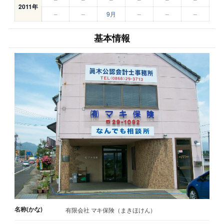
2011年
–
–
9月
–
–
–
基本情報
名称(かな)
有限会社 マキ保険（まきほけん）